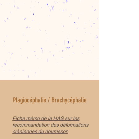
Plagiocéphalie / Brachycéphalie
Fiche mémo de la HAS sur les
recommandation des déformations
crâniennes du nourrisson