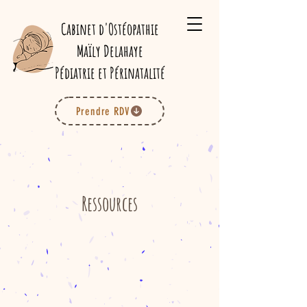
Cabinet d'Ostéopathie
Maïly Delahaye
Pédiatrie et Périnatalité
Prendre RDV
Ressources