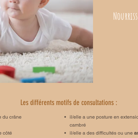
Nou
rris
Les différents motifs de consultations :
e du crâne
il/elle a une posture en extensio
cambré
e côté
il/elle a des difficultés ou une
a