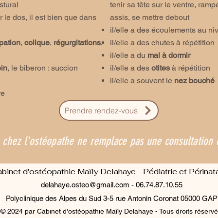
stural
tenir sa tête sur le ventre, ramp
r le dos, il est bien que dans
assis, se mettre debout
il/elle a des écoulements au n
pation
,
colique
,
régurgitations
,
il/elle a des chutes à répétition
il/elle a du
mal à dormir
ein
, le biberon : succion
il/elle a des
otites
à répétition
il/elle a souvent le
nez bouché
re
Prendre rendez-vous
 chez l'ostéopathe ne remplace pas une consultation 
binet d'ostéopathie Maïly Delahaye - Pédiatrie et Périnata
delahaye.osteo@gmail.com
-
06.74.87.10.55
Polyclinique des Alpes du Sud 3-5 rue Antonin Coronat 05000 GAP
© 2024 par Cabinet d'ostéopathie Maïly Delahaye - Tous droits réservé