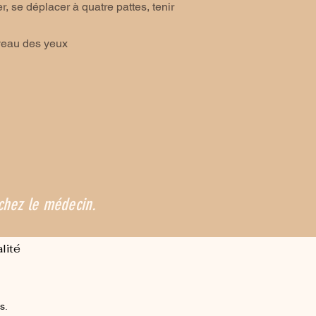
er, se déplacer à quatre pattes, tenir
iveau des yeux
chez le médecin.
lité
s.