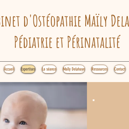
binet d'Ostéopathie Maïly Del
Pédiatrie et Périnatalité
Accueil
Expertises
La séance
Maïly Delahaye
Ressources
Contact