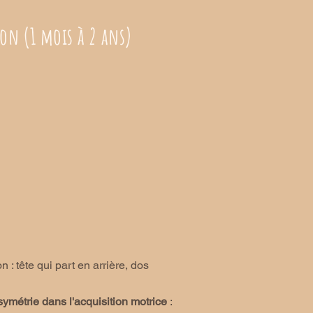
son (
1
mois
à 2 ans)
n : tête qui part en arrière, dos
symétrie dans l'acquisition motrice
: